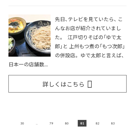
先日、テレビを見ていたら、 こ
んなお店が紹介されていまし
た。 江戸切りそばの「ゆで太
郎」と 上州もつ煮の「もつ次郎」
の併設店。 ゆで太郎と言えば、
日本一の店舗数...
詳しくはこちら
20
30
...
79
80
81
82
83
...