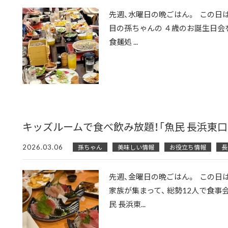
先週、水曜日の晩ごはん。 この日は
目の孫ちゃんの ４歳のお誕生日会を
食麺処 ...
キッズルームで食べ飲み放題！「魚民 長浜東口
2026.03.06
孫ちゃん
美味しい情報
お役立ち情報
長
先週、金曜日の晩ごはん。 この日は
家族が集まって、 総勢12人で食事会
民 長浜東...