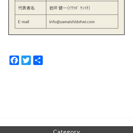
代表者名
岩坪 健一（ｲﾜﾂﾎﾞ ｹﾝｲﾁ）
E-mail
info@yamaishidohei.com
F
T
共
ac
w
有
e
itt
b
er
o
o
k
Category