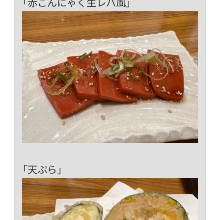
「赤こんにゃく生レバ風」
「天ぷら」