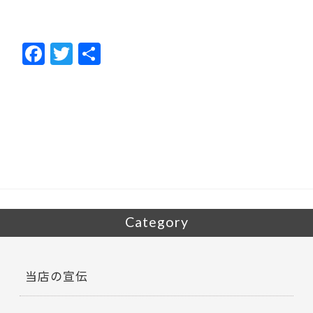
F
T
共
ac
w
有
e
itt
b
er
o
o
k
Category
当店の宣伝