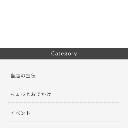
e
itt
b
er
o
o
k
Category
当店の宣伝
ちょっとおでかけ
イベント