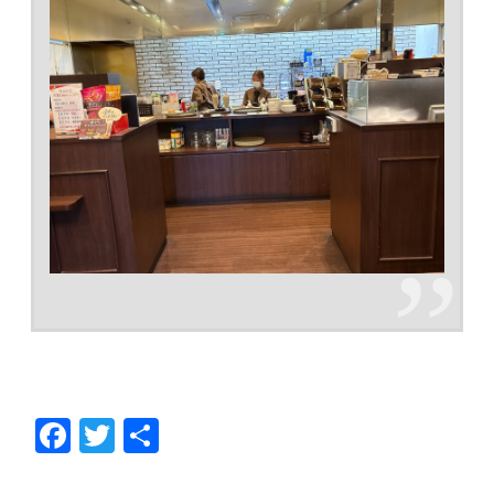
F
T
共
ac
w
有