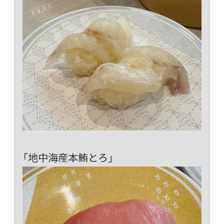
「地中海産本鮪とろ」