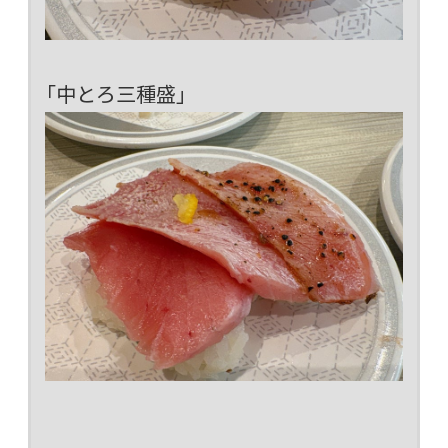
「中とろ三種盛」