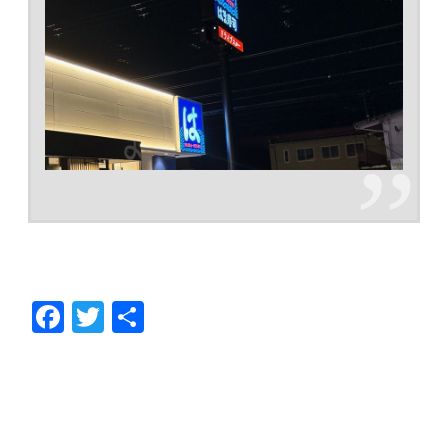
F
T
共
ac
w
有
e
itt
b
er
o