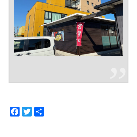
F
T
共
ac
w
有
e
itt