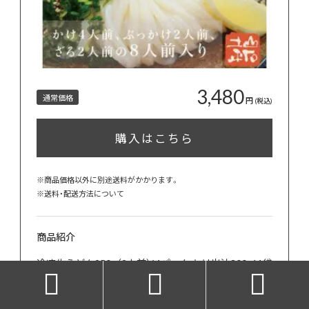
3,480
通常価格
円
(税込)
購入はこちら
※商品価格以外に別途送料がかかります。
※
送料・配送方法について
商品紹介
冷凍生うどん250g（2人前）：4パック かけ出汁300g：4袋



ぶっかけつゆ80g：2袋 ざるつゆ100g：2袋