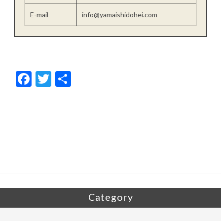
E-mail
info@yamaishidohei.com
F
T
共
ac
w
有
e
itt
b
er
o
o
k
Category