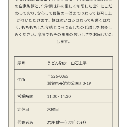
の自家製麺と、化学調味料を厳しく制限した出汁にこだ
わっており、安心して最後の一滴まで味わってお召し上
がりいただけます。麺は強いコシはあっても硬くはな
く、もちもちした食感とつるつるしたのど越しをお楽し
みください。冷凍でもそのままのおいしさをお届けいた
します。
屋号
うどん馳走 山石土平
〒526-0065
住所
滋賀県長浜市公園町3-19
営業時間
11:30 - 14:30
定休日
木曜日
代表者名
岩坪 健一（ｲﾜﾂﾎﾞ ｹﾝｲﾁ）