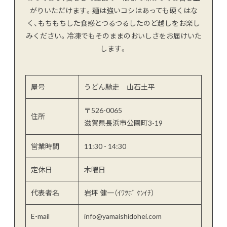
がりいただけます。麺は強いコシはあっても硬くはな
く、もちもちした食感とつるつるしたのど越しをお楽し
みください。冷凍でもそのままのおいしさをお届けいた
します。
屋号
うどん馳走 山石土平
〒526-0065
住所
滋賀県長浜市公園町3-19
営業時間
11:30 - 14:30
定休日
木曜日
代表者名
岩坪 健一（ｲﾜﾂﾎﾞ ｹﾝｲﾁ）
E-mail
info@yamaishidohei.com