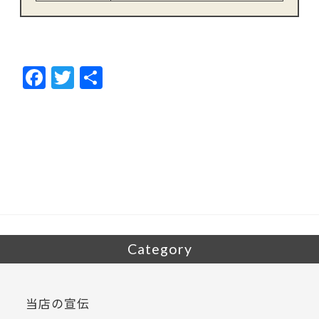
F
T
共
ac
w
有
e
itt
b
er
o
o
k
Category
当店の宣伝