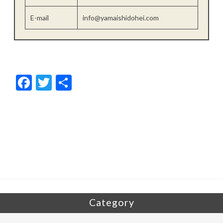
E-mail
info@yamaishidohei.com
F
T
共
ac
w
有
e
itt
b
er
o
o
k
Category