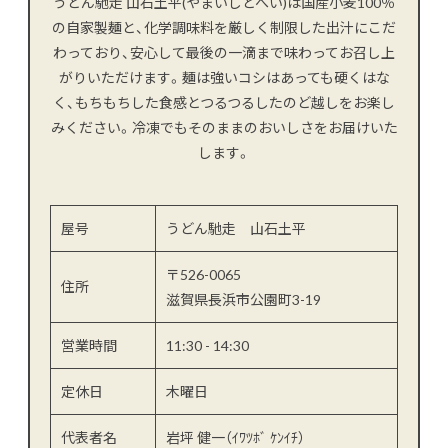
うどん馳走 山石土平(やまいしどへい)は国産小麦100％
の自家製麺と、化学調味料を厳しく制限した出汁にこだ
わっており、安心して最後の一滴まで味わってお召し上
がりいただけます。麺は強いコシはあっても硬くはな
く、もちもちした食感とつるつるしたのど越しをお楽し
みください。冷凍でもそのままのおいしさをお届けいた
します。
屋号
うどん馳走 山石土平
〒526-0065
住所
滋賀県長浜市公園町3-19
営業時間
11:30 - 14:30
定休日
木曜日
代表者名
岩坪 健一（ｲﾜﾂﾎﾞ ｹﾝｲﾁ）