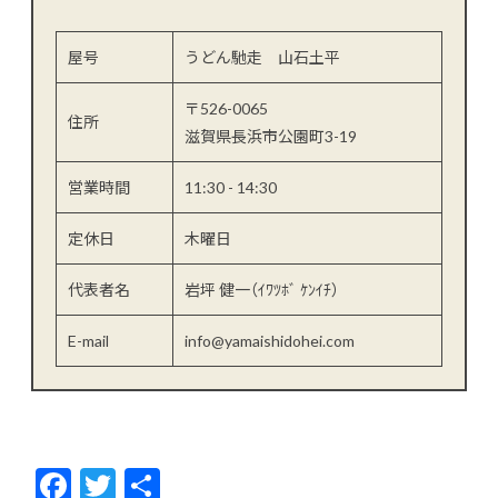
屋号
うどん馳走 山石土平
〒526-0065
住所
滋賀県長浜市公園町3-19
営業時間
11:30 - 14:30
定休日
木曜日
代表者名
岩坪 健一（ｲﾜﾂﾎﾞ ｹﾝｲﾁ）
E-mail
info@yamaishidohei.com
F
T
共