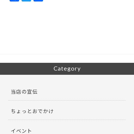
ac
w
有
e
itt
b
er
o
o
k
Category
当店の宣伝
ちょっとおでかけ
イベント