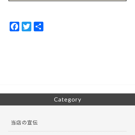
F
T
共
ac
w
有
e
itt
b
er
o
o
k
Category
当店の宣伝