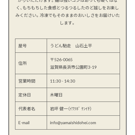
く、もちもちした食感とつるつるしたのど越しをお楽し
みください。冷凍でもそのままのおいしさをお届けいた
します。
屋号
うどん馳走 山石土平
〒526-0065
住所
滋賀県長浜市公園町3-19
営業時間
11:30 - 14:30
定休日
木曜日
代表者名
岩坪 健一（ｲﾜﾂﾎﾞ ｹﾝｲﾁ）
E-mail
info@yamaishidohei.com