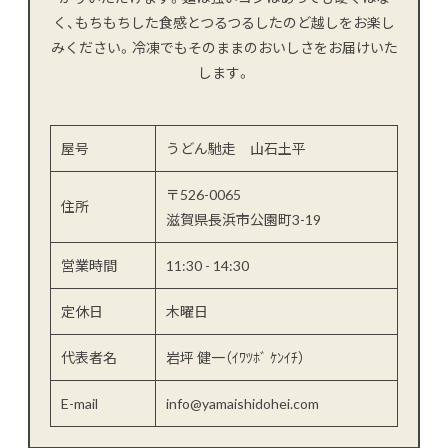
く、もちもちした食感とつるつるしたのど越しをお楽し
みください。冷凍でもそのままのおいしさをお届けいた
します。
屋号
うどん馳走 山石土平
〒526-0065
住所
滋賀県長浜市公園町3-19
営業時間
11:30 - 14:30
定休日
木曜日
代表者名
岩坪 健一（ｲﾜﾂﾎﾞ ｹﾝｲﾁ）
E-mail
info@yamaishidohei.com