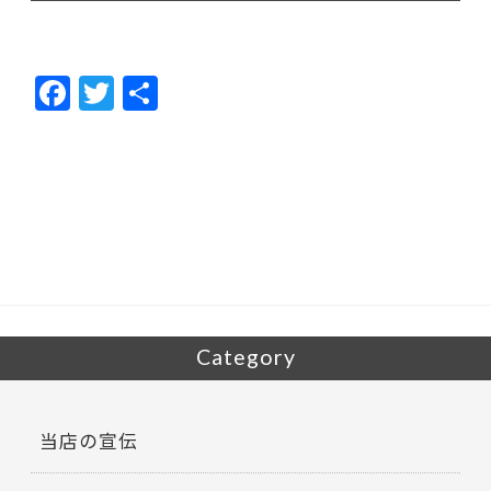
F
T
共
ac
w
有
e
itt
b
er
o
o
k
Category
当店の宣伝