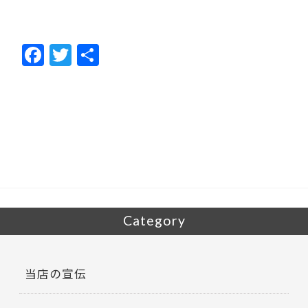
F
T
共
ac
w
有
e
itt
b
er
o
o
k
Category
当店の宣伝