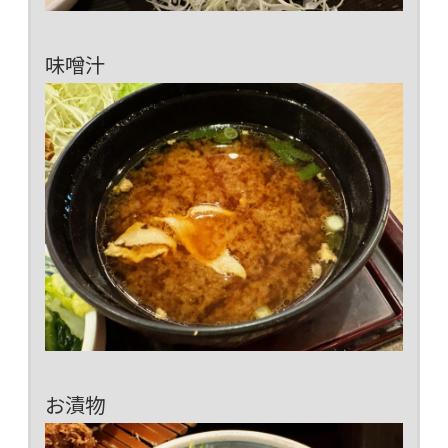
味噌汁
お漬物