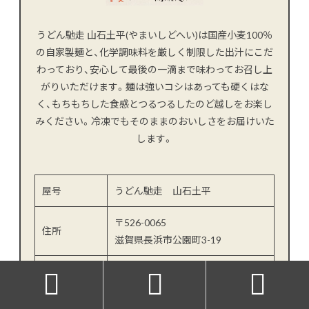
うどん馳走 山石土平(やまいしどへい)は国産小麦100％
の自家製麺と、化学調味料を厳しく制限した出汁にこだ
わっており、安心して最後の一滴まで味わってお召し上
がりいただけます。麺は強いコシはあっても硬くはな
く、もちもちした食感とつるつるしたのど越しをお楽し
みください。冷凍でもそのままのおいしさをお届けいた
します。
屋号
うどん馳走 山石土平
〒526-0065
住所
滋賀県長浜市公園町3-19
営業時間
11:30 - 14:30



定休日
木曜日