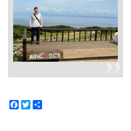
F
T
共
ac
w
有
e
itt