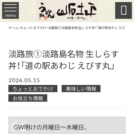

menu
ホーム
>
ちょっとおでかけ
>
淡路旅①淡路島名物 生しらす丼！「道の駅あわじ えびす丸」
淡路旅①淡路島名物 生しらす
丼！「道の駅あわじ えびす丸」
2026.05.15
ちょっとおでかけ
美味しい情報
お役立ち情報
GW明けの月曜日～木曜日、