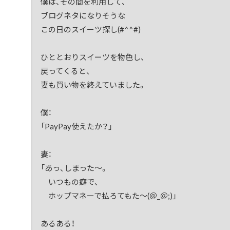
僕は、その間を利用して、
ブログネタになりそうな
この日のスイーツ探し(#^^#)
ひととおりスイーツを物色し、
戻ってくると、
妻も買い物を終えていました。
僕：
「PayPay使えたか？」
妻：
「あっ、しまった～。
いつもの癖で、
ホップマネーで払ろてもた～(＠_＠;)」
あるある！