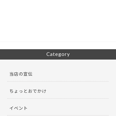
e
itt
b
er
o
o
k
Category
当店の宣伝
ちょっとおでかけ
イベント