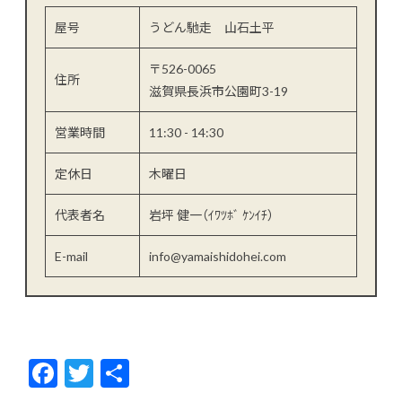
屋号
うどん馳走 山石土平
〒526-0065
住所
滋賀県長浜市公園町3-19
営業時間
11:30 - 14:30
定休日
木曜日
代表者名
岩坪 健一（ｲﾜﾂﾎﾞ ｹﾝｲﾁ）
E-mail
info@yamaishidohei.com
F
T
共
ac
w
有