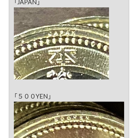
「JAPAN」
「５００YEN」