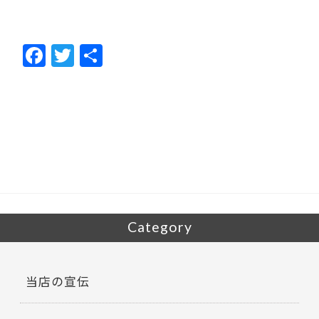
F
T
共
ac
w
有
e
itt
b
er
o
o
k
Category
当店の宣伝