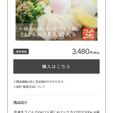
3,480
通常価格
円
(税込)
購入はこちら
※商品価格以外に別途送料がかかります。
※
送料・配送方法について
商品紹介
冷凍生うどん250g（2人前）：4パック かけ出汁300g：4袋