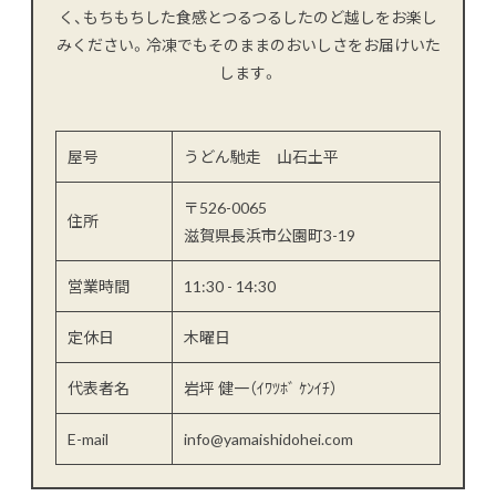
く、もちもちした食感とつるつるしたのど越しをお楽し
みください。冷凍でもそのままのおいしさをお届けいた
します。
屋号
うどん馳走 山石土平
〒526-0065
住所
滋賀県長浜市公園町3-19
営業時間
11:30 - 14:30
定休日
木曜日
代表者名
岩坪 健一（ｲﾜﾂﾎﾞ ｹﾝｲﾁ）
E-mail
info@yamaishidohei.com