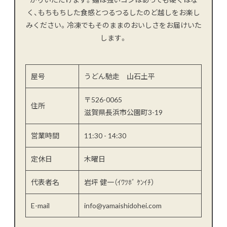
く、もちもちした食感とつるつるしたのど越しをお楽し
みください。冷凍でもそのままのおいしさをお届けいた
します。
屋号
うどん馳走 山石土平
〒526-0065
住所
滋賀県長浜市公園町3-19
営業時間
11:30 - 14:30
定休日
木曜日
代表者名
岩坪 健一（ｲﾜﾂﾎﾞ ｹﾝｲﾁ）
E-mail
info@yamaishidohei.com