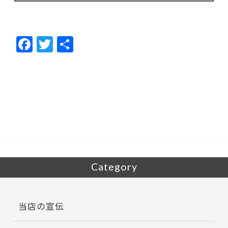
F
T
共
ac
w
有
e
itt
b
er
o
o
k
Category
当店の宣伝