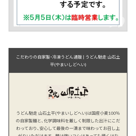
こだわりの自家製・冷凍うどん通販 | うどん馳走 山石土
平(やまいしどへい)
うどん馳走 山石土平(やまいしどへい)は国産小麦100％
の自家製麺と、化学調味料を厳しく制限した出汁にこだ
わっており、安心して最後の一滴まで味わってお召し上
がりいただけます。麺は強いコシはあっても硬くはな