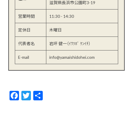
滋賀県長浜市公園町3-19
営業時間
11:30 - 14:30
定休日
木曜日
代表者名
岩坪 健一（ｲﾜﾂﾎﾞ ｹﾝｲﾁ）
E-mail
info@yamaishidohei.com
F
T
共
ac
w
有
e
itt
b
er