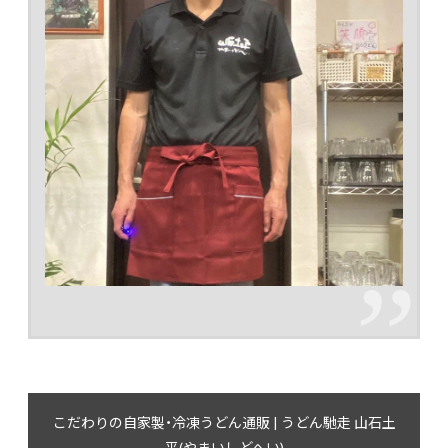
こだわりの自家製・冷凍うどん通販 | うどん馳走 山石土
平(やまいしどへい)